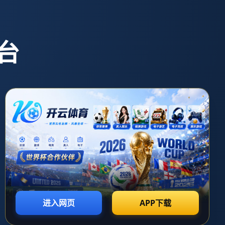
介绍
新闻资讯
联系我们
0871-7052993
、彩票资