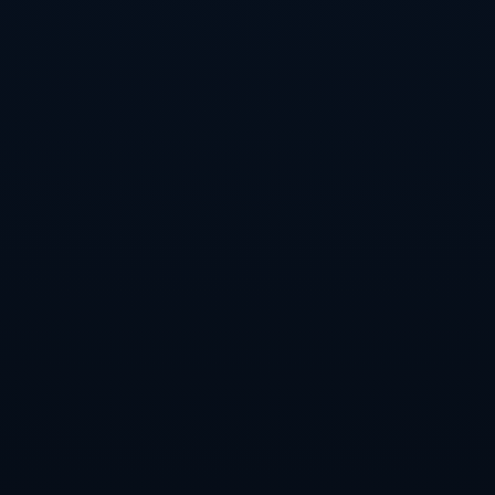
迪奥拉带领曼城时，采用轮换阵容的策略，既保持了球员的
识到这些策略的优势，并开始自我调整，希望让热刺走出困
对球迷的信任危机，这些都是每位顶级足球教练无法回避的
广阔的道路。而作为球迷，我们也应给予他和球队更多的时
分享 :