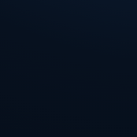
与此同时，他对球迷表达了深切的理解：“球迷
他们会暂时失去信心。但我们需要从结果中找出
取了具体措施改善与球迷的互动。例如，通过举
开放球队的训练和幕后故事，让球迷找到与球队
现代教练管理的双重挑战：从经验中学习
澳波经历的困境并非个例。现代顶级足球教练在
手，还要管理体能、心理以及与外界的关系。对
关重要
。
反观其他成功案例，一些教练在类似情况下采取