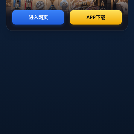
近年来的表现却让不少球迷感到失望。尤其是在欧冠赛场
球迷逐渐失去信心。澳波坦承，他明确感受到这种负面情绪
持不懈的努力是改变现状的关键
”。