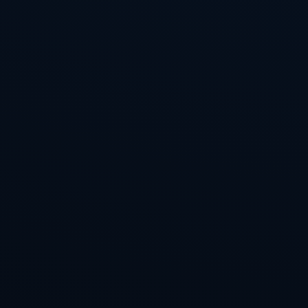
过引入运动科学团队，确保球员的体能恢复；瓜
活力，也提高了团队的整体竞争力。澳波已经意
境。
结语
：无论是选择正确的团队管理方式，还是面
挑战。澳波的坦诚反思，正为球队的未来打开更
间去成长。
需求表单