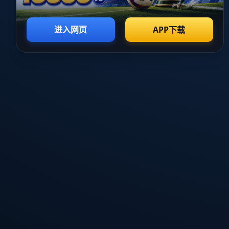
球迷的支持是球员和教练最坚强的后盾，但热刺
上，球队数次止步于淘汰赛阶段，让一部分忠实
的扩散，但他坚持认为“
团队合作、长期规划和坚