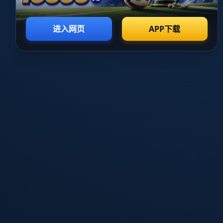
很多在联赛中很难获得长时间出场机会的U21球
重磨炼 另一方面 对于俱乐部来说 足协杯是一块
杯赛中采用双阵线策略 用更加开放的轮换机制保
循环反哺 让杯赛成为促进女子职业足球可持续发
竞技层面的对抗强度与技战术升级
如果把历届女子足协杯进行对比 会发现2022
很多场次在上半场就展现出快攻与逼抢交织的态势
织地发起进攻 强调地面配合和中场控制 这背后 
国家队技战术理念的下沉密切相关 值得注意的是 
上通过高位逼抢与局部包夹 等战术设计 实现了
对抗中体现出的身体对抗尺度 控球时的决策速度
职业化 更接近国际节奏的方向演化