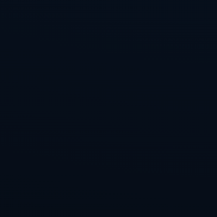
青训与梯队建设在杯赛中的现实映照
如果把各队在2022年中国足球协会女子足协杯
战中保持更稳定的竞技状态 这从侧面印证了女子
敢于给17至19岁的球员以首发机会 并将她们安
堆在边路或不关键位置 这样的使用方式意味着教
通过一届杯赛 那些拥有完整青训脉络的俱乐部 
弱的球队则容易在关键节点暴露板凳深度不足的问
地看到 仅靠短期引援难以支撑长期竞争力 真正