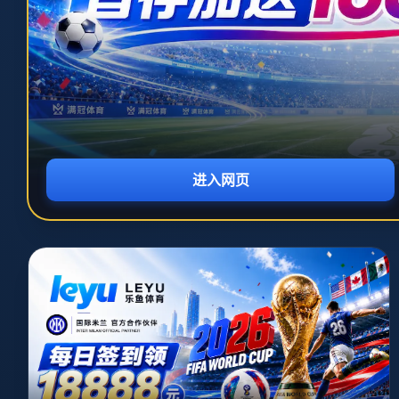
2022年中国足球协会女
2022年中国足球协会女子足协杯圆满落幕背后的
当终场哨声在绿茵场上响起之时 人们看到的并不
的旅程 2022年中国足球协会女子足协杯圆满落
级女足球队的杯赛中 我们见证了技术与意志的交
次赛事的成功收官 更像是一面镜子 折射出女子
赛事圆满落幕不仅仅是一句客套话
关于一项大型赛事的评价 人们常常习惯用圆满落幕
表述有其更深层的含义 从赛程组织到竞赛质量 
升 这届女足足协杯在多个维度上呈现出一种整体
现在赛事价值被更充分地释放 女子足球的形象更
清晰 使得杯赛不再是简单的淘汰舞台 而成为检
杯赛定位从附属到支点的悄然转变
长期以来 在大众印象中 足协杯往往被视为联赛之
和舆论反响显示 杯赛正在从附属身份转向体系中