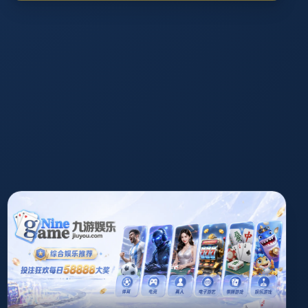
栏目导航
关于我们
服务优势
团队介绍
新闻资讯
联系我们
热门新闻
准！坎宁安再投中三分，目前14中7、
三分7中5砍下21分8助攻