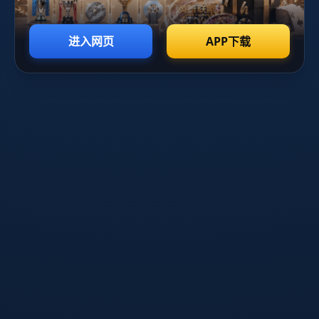
员 在这里可以通过高密度 高对抗的比赛完成心理和技术的双
可以大胆试验战术体系 测试阵容厚度的试验田 一些主教练在
证主力保持状态的同时 也加快了后备力量的成长节奏 如此
展的关键支点
赛季在技战术层面的一个显著特点是对抗强度和节奏的同步提升
 球队不再满足于被动防守和长传反击 而是尝试从后场有组
既与女超俱乐部引进高水平外援 教练团队更新换代有关 也与
一些传统意义上的弱旅 在2022年中国足球协会女子足协杯
对强队的阶段性压制 说明整体技战术理解力正在上移 而这类
 以及转换进攻的效率 都预示着国内女足整体水平正在向更