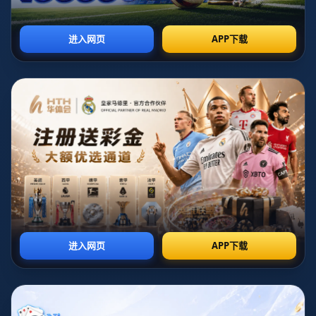
当一名持球核心在外线突然“投开了”，整场比赛的叙事都会
被改写。坎宁安再投中三分，目前14中7、三分7中5砍下21
分8助攻，这组数据本身就像是一行醒目的赛场公告——他
不再只是那个以节奏感和组织能力见长的状元，而是在用高
效率投射重新定义自己的进攻版图。对于一直被质疑外线稳
定性的球员来说，这样的夜晚，不只是一次数据上的爆发，
更是一次关于角色认知和球队未来想象空间的重要转折点。
效率爆棚的夜晚 从“能投”到“会投”的质变
14投命中7球，三分线外7投5中，再加上全场21分8助攻，
这样的表现非常具有象征意义。命中率接近五成，三分命中
率更是超过七成，这样的效率并非偶然的“运气投开”，更像
是训练积累、战术定位与临场选择共同作用的结果。此前，
很多人提起坎宁安，首先想到的是他在挡拆中的冷静处理球
能力，他利用身高、节奏和阅读防守的能力不断为队友制造
机会，而不是将他与“高产三分射手”直接联系在一起。如
今，这一晚的7中5，无疑给了质疑者一个清晰的回应——不
是不能投，而是何时选择去投、如何更聪明地去投。