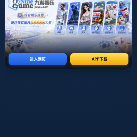
持球核心的三分革命 打开的是空间 更是格局
在现代篮球体系中，一个持球核心如果缺乏外线威胁，很容
易在高强度季后赛防守中被针对——对手可以毫无顾虑地
“收缩一步”，在保留协防站位的同时切断突破线路，破坏挡
拆配合的纵深。而当坎宁安像这样连续命中三分，迫使防守
者必须紧贴、追绕掩护，甚至提前换防时，整个球队的空间
结构会瞬间被拉开。这种改变并不只体现在数据层面，更体
现在战术生态：挡拆后的内线顺下变得更轻松，弱侧射手得
到更干净的出手窗口，二次轮转后的错位也更容易被放大。
这种意义上的“准”，是战术地位被抬升后的再一次升级。之
前更多是以组织者的身份控制比赛节奏，而当他的三分球足
够稳定，对手在选择放投还是协防时就会出现犹豫。这种犹
豫，本身就是持球核心所能创造的最大价值之一。坎宁安本
场21分8助攻的组合数据，正好体现了这一点：当他外线火
热时，他并没有沉迷个人得分，而是不断用投篮威胁牵动防
守，为队友输送“顺水推舟式”的轻松机会。