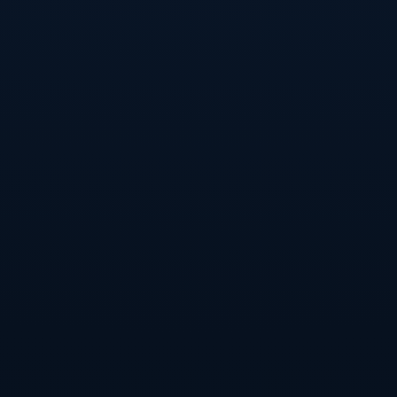
当坎宁安在三分线外保持高效率，教练组的战术布置也会随
之调整。以前更多是通过挡拆、手递手和高位持球为他制造
突破通道，如今则可以设计更多提前外拉、反跑接应、错位
点名的战术。比如，通过让他先无球落位到底角或45度，再
从掩护中绕出接球干拔三分，这种“先无球后持球”的设计，
会放大他阅读防守、二次攻击的优势。一旦对手选择扑防，
他可以顺势突破中路，制造内线收缩，从而将球分到底角射
手或顺下大个。
这时候，7中5的三分不仅是一串好看的数字，更是战术多样
性的凭证。有了外线稳定性的支撑，他可以自如切换于控场
者、终结者和牵制点三种身份，让整支球队的战术层次更为
立体。对于一名被寄予厚望的年轻核心来说，这种多维度的
角色塑造，远比单纯的得分暴涨更有意义。
心理层面的突破 从被质疑到敢于出手