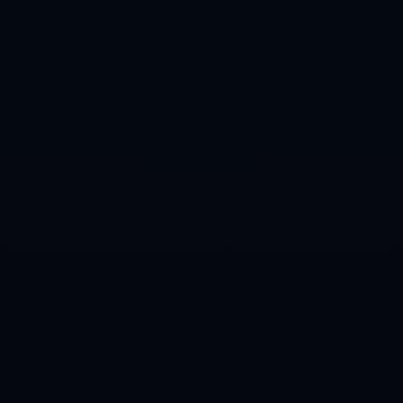
友情链接
联系我们
地址:
广西壮族自治区河池市南丹县里湖瑶族乡
电话:
0871-7052993
邮箱:
admin@360mumu.com
手机:
13983254863
关注我们
订阅