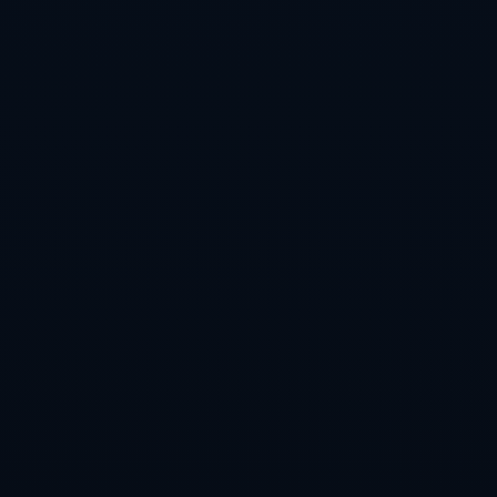
提交
栏目导航
关于我们
服务优势
团队介绍
新闻资讯