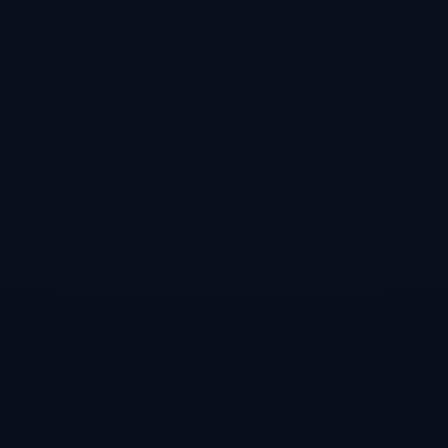
典型案例：一位处于成长关键期的后场核心，如何在面对成
并未陷入“英雄球”的陷阱。他的32分并非依靠大量高难度
特人放他中投时，他坚决惩罚；当对方延误挡拆不及时，他
位。这种读秒级别的判断，让对手始终难以预判他下一步会
敢于不断出手，并且在几次投失后依然保持攻击性，这一点
和干扰打乱节奏，而坎宁安在这场比赛中最大特点就是——
这种稳定的心理建设，正是一个“球队老大”必须具备的特
。此前，外界对坎宁安的质疑集中在两个点：一是效率不够
高效输出配合团队胜利的方式，同时回击了这两大质疑。单
守时完成这一切，并用一场胜利做封底。这里不再只是“天赋展
重建球队的影响往往是连锁式的。他会成为球队战术与节奏