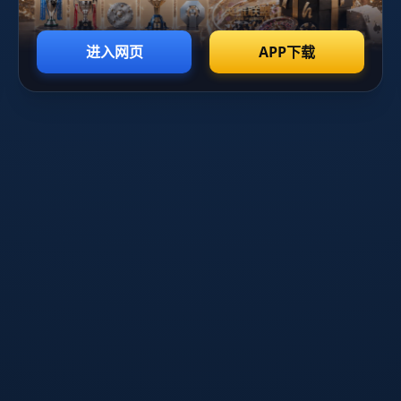
高位挡拆骗过防守，稳稳命中中距离，随后又在转换进攻中
了对手反扑的势头。这种对比赛“温度”的判断，已不仅仅是
活塞近期四连胜走势的强化版呈现。此前，这支队伍长期被
顺位被选中，却常常迷失在无序的轮换与没有明确目标的赛季
标的同步提升：整体失分下降，防守轮转更加坚定，替补阵
术定位。
塞在防守端并没有选择全场拼抢式的冒进，而是针对凯尔特
多身体对抗与协防夹击，对布朗则通过提前卡位和收缩内线
位速度，外线球员在被掩护后努力追防的态度，都让人看到
，但整体防守框架已经初具成型，这与过去几季那种随波逐
，活塞几乎被认为是“必然继续摆烂”的球队，但如今，他们
开始认真对待每一场比赛的结果，而不仅仅是培养数据好看
乱期”走向“成型期”的关键步骤。