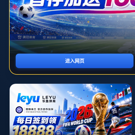
谢泼德惠特摩尔高效爆发，
谢泼德与惠特摩尔合力爆发，以高效表现震惊赛
在人才辈出的竞技体育领域，偶尔会出现一些令人
计出战21分钟，却联手砍下26分，引发全场热
领域精英人才的“溢出效应”。
短时间爆发的高效表现
篮球世界中，出战时间往往与球员的输出表现息息
了意义。他们并未长时间留在场上，但却在有限
时刻。值得注意的是，这种
高效性表现不仅是个
在这场比赛中，两人展现了多样化的进攻手段。
屡得分。而惠特摩尔则通过稳定的篮下终结和冷
无疑是他们能够在短时间内强势爆发的原因之一
溢出效应与篮球团队的深远意义
所谓“溢出效应”，在篮球领域通常指一个球员的