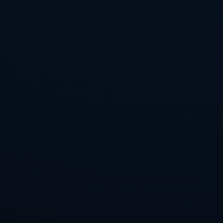
总结篮球世界的高效黄金法则
谢泼德与惠特摩尔的故事再次提醒我们，在篮球
现不仅取决于个人天赋，更依赖努力训练、团队
舞台上的焦点，只需他们拥有像这场比赛中谢泼
这场比赛展现的不仅是瞬间迸发的竞技风采，更
动人心魄的一面。
需求表单