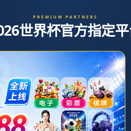
网站首页
关于我们
服务优势
团队
网站首页
新闻资讯
新闻资讯
规买球平台（360mumu.com）「阿文推荐」聚合全球热门体育赛事
讯与权威分析，提供