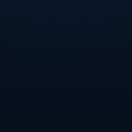
据？答案在于基本功扎实与潜力激发。两人的技术特点各
意识、惠特摩尔的身体对抗能力，都为他们赢得了制胜筹
分展示了年轻球员在成长过程中的无限潜力。
望，也是构建成功的重要因素。在比赛关键环节，面对比分
信心。这一现象说明，年轻球员登场机会少，但并不意味着
价值的鲜明体现。