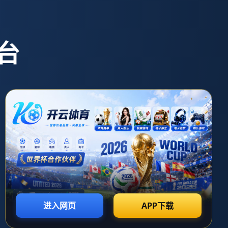
介绍
新闻资讯
联系我们
0871-7052993
、彩票资