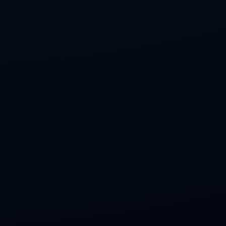
关注我们
县里湖
订阅