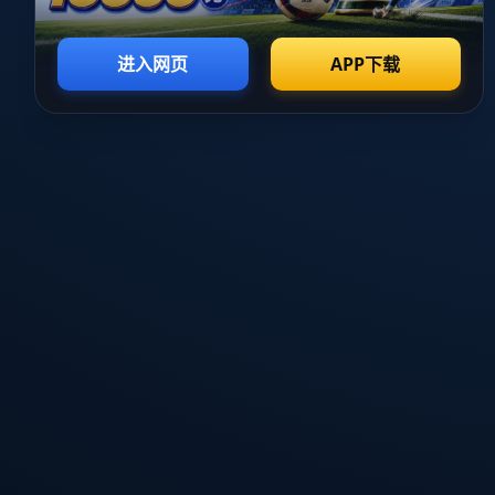
惠特摩尔的出色发挥便是在这种效应下完成的。
比赛的竞争性提升到了新高度。
可以回顾类似案例，像NBA的经典比赛中，勇士
狂砍得分，拉开队伍与对手之间的差距。这些短
传奇时刻。