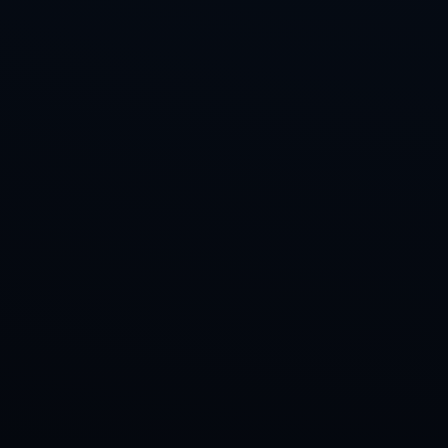
栏目导航
关于我们
友情链
服务优势
团队介绍
新闻资讯
联系我们