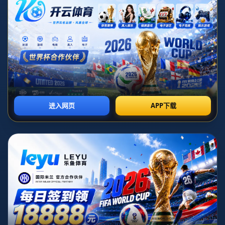
西甲崩盘
欧冠梦碎与西甲低迷：54岁主帅的危机时刻
新赛季的欧洲足坛战火异常激烈，然而某顶尖球队的主帅却
在短短8天内经历了一场近乎毁灭性的低谷。这位54岁的“匪
帅”原本以强硬战术著称，但如今却在双线战场上接连受挫
——欧冠赛场惨遭淘汰，西甲两场比赛更是被逆转，痛失6
分。这段低谷期不仅反映了他个人的困境，也折射出球队在
关键时刻的脆弱。