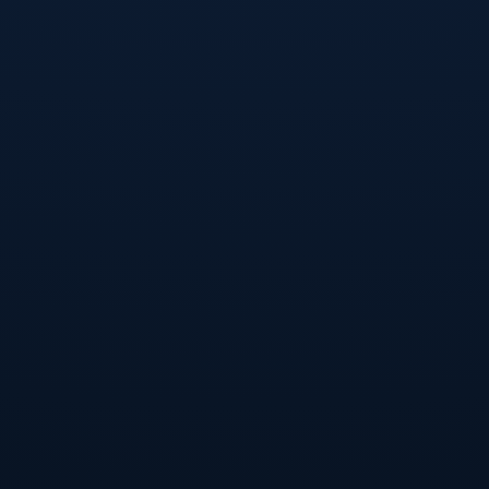
于球队而言，
欧冠出局不仅带来了信心上的严重打击，也影
响到球员在联赛中的表现状态
。连续的失利增加了未来比赛
的心理负担，甚至让队内士气陷入低谷。这种状态使得球队
在紧迫关头难以重拾韧性，陷入了一种恶性循环。
此外，球队内部的微妙关系也值得关注。赛后数据显示，多
名主力球员的负面情绪直接反映在场上表现中，配合度和反
应速度都出现明显下降。这也对匪帅提出了更高要求：如何
通过管理与激励手段重塑球队的士气，将会是未来成败的关
键之一。
当辉煌不再时，危机该怎样化解？
通过短时间内的连败，再次提醒我们：即便是再强大的战术
和个人能力，也难以单独支撑起一支球队的持久成功。在未
来的比赛中，这位匪帅必须尽快调整阵容与战术，适应日益
剧烈的赛场竞争，同时重建球队内部的团结与专注。众所周
知，足球是一项团队运动，而非单纯依靠明星效应。
反思球队的表现，不难看出双线失利是多种因素叠加的结