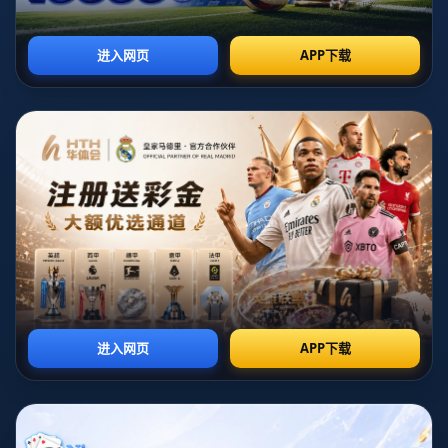
双线崩盘的导火索：战术失衡与心理压力
随着比赛强度的递增，球队在欧冠小组赛中的表现逐步下
滑。尽管曾凭借强大防守体系在早期阶段占据主动，但
关键
场次的传控失误
以及进攻乏力却成为了致命隐患。心理压力
也是球队在关键比赛中难以控制的要素之一——高压环境下
球员屡屡错失绝佳机会，直接导致欧冠出局的惨痛结局。
回顾西甲赛场，这支球队原本拥有稳定的积分优势，但接连
两场比赛中被对手逆转的情形却令人心碎。
主场迎战排名较
低的对手时，球队在领先后失去专注力，中场传球频频出现
偏差，给对手留下了反击空间
。而在另一场关键比赛中，虽
然球队开局势头猛烈，但防线的松懈和门将的失误直接让胜
利从指尖溜走。一周内损失6分，排名也随之面临被反超的
危机。