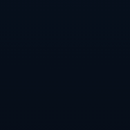
栏目导航
关于我们
服务优势
团队介绍
新闻资讯
联系我们