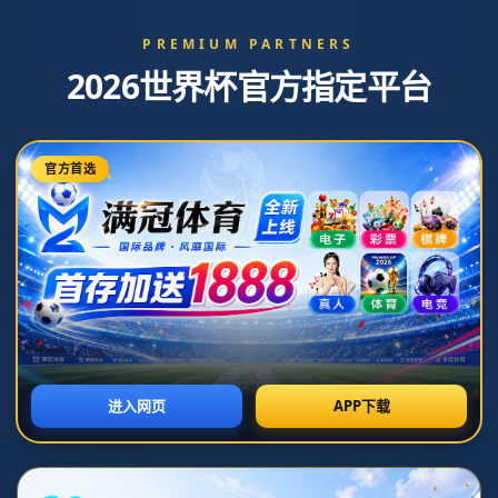
网站首页
新闻资讯
新闻资讯
十大正规买球平台（360mumu.com）「阿文推荐」聚合全球热门
体育赛事、彩票资讯与权威分析，提供
西班牙对阵克罗地亚，首发阵容