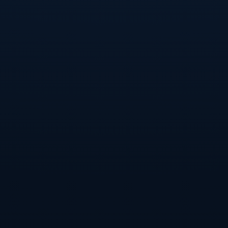
从战术角度看，西班牙可能会采取高位压迫的打法，试图通
过罗德里的拦截和亚马尔的冲击打乱克罗地亚的节奏。而克
罗地亚则更倾向于稳扎稳打，利用莫德里奇的精准长传寻找
反击机会。两队的风格截然不同，这也让比赛充满了不确定
性。
历史交锋：双方势均力敌
回顾两队近年来的交锋记录，西班牙与克罗地亚可谓旗鼓相
当。在过去的5次交手中，双方各取两胜，还有一次战平。
尤其是在2021年欧洲杯的比赛中，两队在加时赛中上演了一
场进球大战，最终西班牙以5-3险胜。那场比赛中，莫德里
奇的组织能力和西班牙年轻球员的冲击力都得到了充分体
现，也为本场比赛增添了更多期待。
这场比赛不仅是两队实力的较量，更是两种足球风格的碰
撞。西班牙的青春风暴能否冲垮克罗地亚的坚韧防线？莫德
里奇的经验又是否能压制住罗德里和亚马尔的活力？一切答
案将在比赛中揭晓。