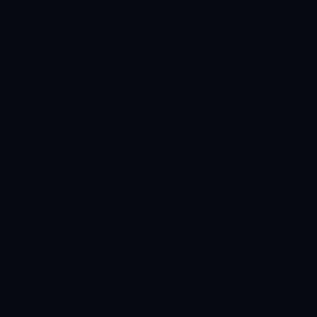
栏目导航
关于我们
服务优势
团队介绍
新闻资讯
联系我们
友情链接
联系我们
地址:
广西壮族自治区河池市南丹县里湖瑶族乡