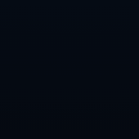
栏目导航
关于我们
服务优势
团队介绍
新闻资讯
联系我们
友情链接