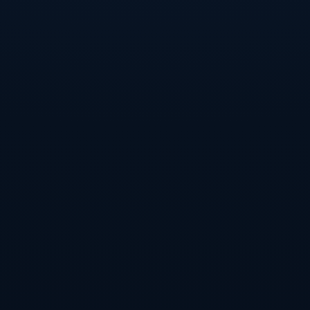
队，就让我们一同期待下一场赛场上的奇迹！
分享 :
需求表单