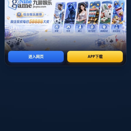
比赛的转折点出现在第35分钟，当英博前锋利用逼抢制造对
方后卫失误，精准抓住机会攻入一球。这一进球不仅打乱了
亚泰原计划的控球节奏，同时让英博在心理层面占据了绝对
优势。
球员发挥成为关键
胜利的背后离不开球员的出色表现。英博队长李某某在比赛
中展现了
攻守兼备的领导力
，尤其是他关键时刻的几次传
球，直接带动了球队的整体节奏。此外，年轻中卫王某某也
表现惊艳，多次以果断拦截和身体对抗化解了亚泰的威胁进
攻。可以说，球员的稳定发挥为球队胜利奠定了坚实基础。
亚泰方面虽然遗憾落败，但球员张某某的表现仍令人印象深
刻。他用精准的脚法创造不少威胁角球，其中一次射门甚至
迫使英博门将做出高难度扑救。然而，这种零星亮点未能帮
助亚泰带走胜利，更多在进攻端的乏力显得捉襟见肘。
案例复盘：从数据角度解析比赛