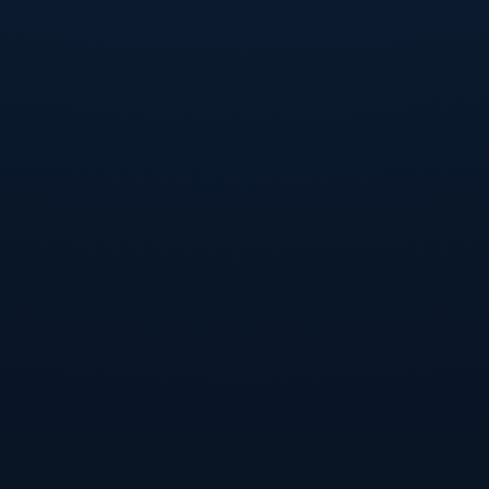
如果从技术统计来看，这场比赛完全体现了英博掌控赛场的
能力。在控球率方面，英博以
63%
的优势领先；射门次数达
到
15次
，是对手的两倍；传球成功率更是达到了惊人的
85%
。这些数据不仅展示了英博的效率，也折射出亚泰在防
守端存在的漏洞。
例如，在第70分钟的一次防守反击中，大连英博通过三次连
续传递快速推进到禁区，造成亚泰后卫间的配合失误。这样
的破防效率归功于英博对于
赛场空间的运用
和团队的默契程
度。
中超赛场未来可期
这场比赛的结果无疑为英博重新点燃了季后赛的希望，进一
步稳固了他们的主场优势。而长春亚泰虽然落败，但在关键
球员培养和战术优化方面同样值得关注。中超各队通过不断
的博弈，不仅提升了观赏性，也给球迷带来了更多期待。
作为热爱足球的我们，与其单纯追逐每一次胜负，不妨从比
赛中挖掘更多的战术细节和球员表现。无论你支持哪一支球