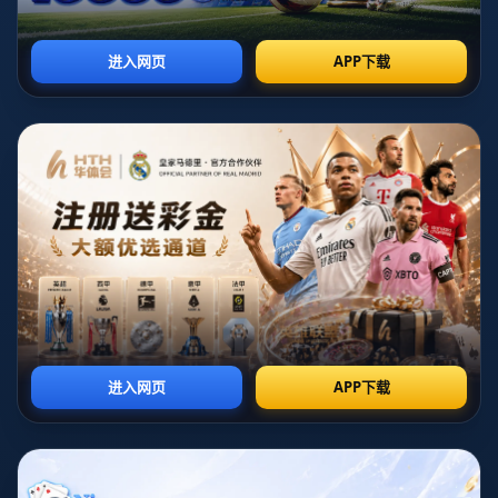
战术打法展现智慧
值得注意的是，大连英博的胜利并不仅仅依赖于主场的绝对
优势，更重要的是其战术制定的智慧。拥有稳定中场核心的
他们在比赛中采用了
高位逼抢结合快速反击
的战术。这一策
略成功压制了长春亚泰的进攻端，将对手的传球线路多次切
断。