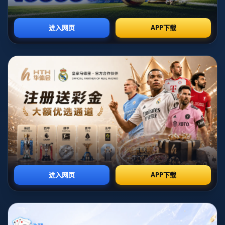
力击败了对手，顺利挺进半决赛。尤其是队内核心球员的发
挥令人印象深刻，
凯文·德布劳内
在比赛中贡献了关键助攻，
而
哈兰德
则凭借精准的射门锁定胜局。这样的表现不仅彰显
了曼城在多线作战中的稳定性，也让球迷对他们在足总杯的
最终成绩充满信心。
值得一提的是，曼城在足总杯半决赛的赛程安排与英超联赛