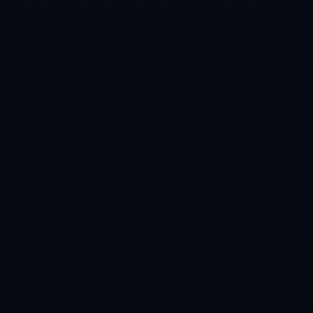
栏目导航
关于我们
服务优势
团队介绍
新闻资讯
联系我们
友情链接