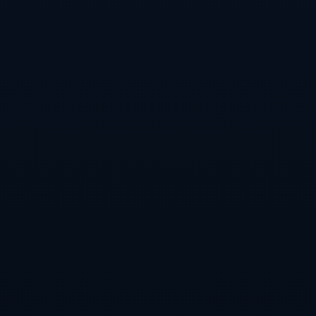
提交
栏目导航
关于我们
服务优势
团队介绍
新闻资讯