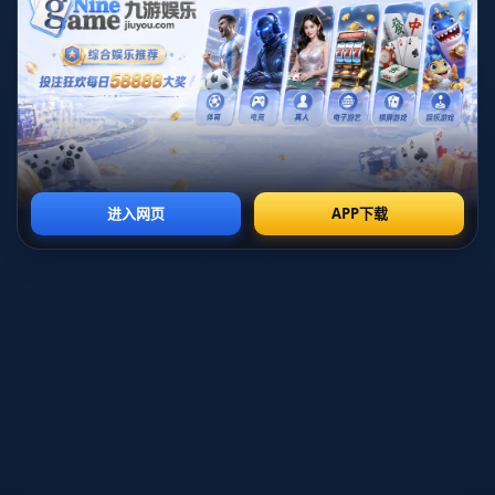
产生了冲突，这也直接导致了他们与热刺的英超比赛无法按
原计划进行。足总杯作为英格兰足球的重要赛事之一，其赛
程优先级较高，英超联赛不得不为此做出调整。
英超赛程调整：曼城与热刺比赛
延期的背后