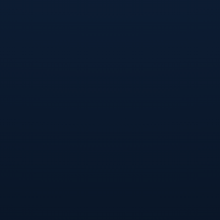
根据官方消息，曼城与热刺原定于下月进行的英超对决将延
期至一个新的日期，具体时间待定。这一调整主要是因为曼
城需要在同一时间段内备战足总杯半决赛，而英超联盟为了
保证比赛的公平性以及球员的身体状态，选择了对赛程进行
重新规划。对于热刺而言，这一延期也意味着他们将有更多
时间调整战术，应对曼城的挑战。
对于球迷来说，赛程延期虽然带来了一些失望，但也让人对
这场英超强强对话充满了更多期待。毕竟，曼城与热刺的对
决历来都是英超赛场上的焦点之一。两队在本赛季的表现都
可圈可点，
热刺在孙兴慜的带领下展现了不俗的攻击力
，而
曼城则凭借稳固的防守和多点开花的进攻能力稳坐积分榜前
列。这场比赛的延期，或许会让双方有更多时间准备，届时
呈现出一场更加精彩的较量。
案例分析：赛程冲突对球队的影
响
赛程冲突在现代足球中并不少见，尤其是对于像曼城这样多