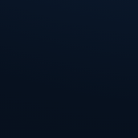
容和瓜迪奥拉的战术调度，拿下了
10分
，展现了
在强强对话中爆冷，但整体来看，他们在面对顶
更为复杂，新帅上任后的战术调整尚未完全成型
数据背后的意义：争冠格局初现