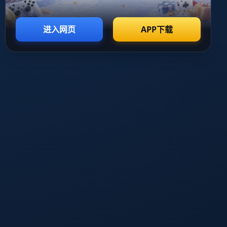
2026
阿森纳欧冠狂飙7球：打破纪录静候皇
马
2026
奥纳纳压力山大！曼联联赛被射门225
次，远超阿森纳的77次
2026
花样游泳世界杯总决赛女子单人自由
自选巅峰对决
2026