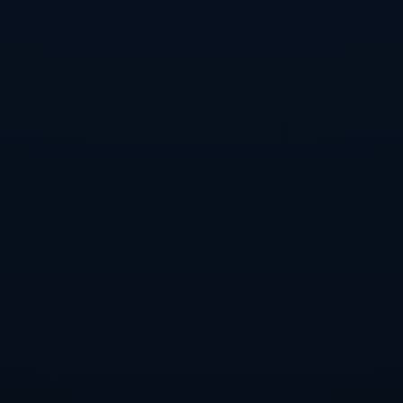
对比，更反映了各队在关键时刻的硬实力和心理素质。热刺和
争四道路上的强大竞争力；而利物浦的低迷，则为球队敲响
态，他们可能会在争冠集团中逐渐掉队。可以预见的是，这
最终排名。
激烈程度正在不断提升。每场比赛、每一分都可能成为决定
利物浦的挣扎，这些故事都在为球迷们呈现一出精彩的足球