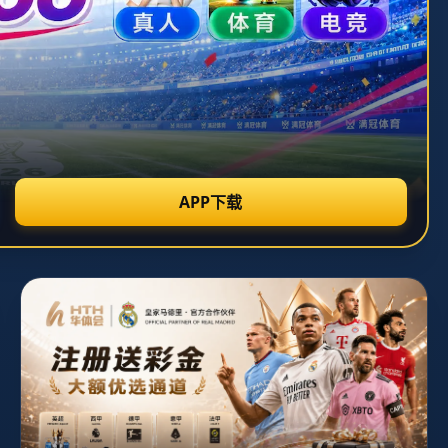
热刺与阿森纳并列12分领跑，利物
物浦仅7分